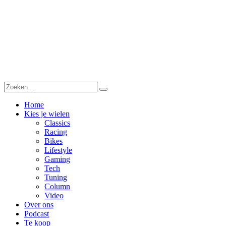
Home
Kies je wielen
Classics
Racing
Bikes
Lifestyle
Gaming
Tech
Tuning
Column
Video
Over ons
Podcast
Te koop