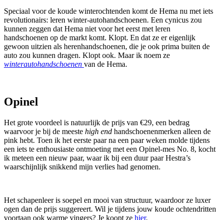
Speciaal voor de koude winterochtenden komt de Hema nu met iets
revolutionairs: leren winter-autohandschoenen. Een cynicus zou
kunnen zeggen dat Hema niet voor het eerst met leren
handschoenen op de markt komt. Klopt. En dat ze er eigenlijk
gewoon uitzien als herenhandschoenen, die je ook prima buiten de
auto zou kunnen dragen. Klopt ook. Maar ik noem ze
winterautohandschoenen
van de Hema.
Opinel
Het grote voordeel is natuurlijk de prijs van €29, een bedrag
waarvoor je bij de meeste
high end
handschoenenmerken alleen de
pink hebt. Toen ik het eerste paar na een paar weken molde tijdens
een iets te enthousiaste ontmoeting met een Opinel-mes No. 8, kocht
ik meteen een nieuw paar, waar ik bij een duur paar Hestra’s
waarschijnlijk snikkend mijn verlies had genomen.
Het schapenleer is soepel en mooi van structuur, waardoor ze luxer
ogen dan de prijs suggereert. Wil je tijdens jouw koude ochtendritten
voortaan ook warme vingers? Je koopt ze
hier
.