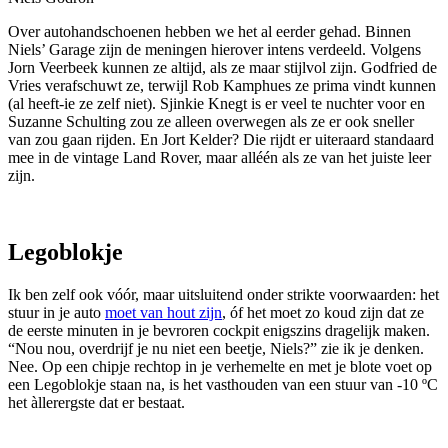
Over autohandschoenen hebben we het al eerder gehad. Binnen
Niels’ Garage zijn de meningen hierover intens verdeeld. Volgens
Jorn Veerbeek kunnen ze altijd, als ze maar stijlvol zijn. Godfried de
Vries verafschuwt ze, terwijl Rob Kamphues ze prima vindt kunnen
(al heeft-ie ze zelf niet). Sjinkie Knegt is er veel te nuchter voor en
Suzanne Schulting zou ze alleen overwegen als ze er ook sneller
van zou gaan rijden. En Jort Kelder? Die rijdt er uiteraard standaard
mee in de vintage Land Rover, maar alléén als ze van het juiste leer
zijn.
Legoblokje
Ik ben zelf ook vóór, maar uitsluitend onder strikte voorwaarden: het
stuur in je auto
moet van hout zijn
, óf het moet zo koud zijn dat ze
de eerste minuten in je bevroren cockpit enigszins dragelijk maken.
“Nou nou, overdrijf je nu niet een beetje, Niels?” zie ik je denken.
Nee. Op een chipje rechtop in je verhemelte en met je blote voet op
een Legoblokje staan na, is het vasthouden van een stuur van -10 ºC
het àllerergste dat er bestaat.